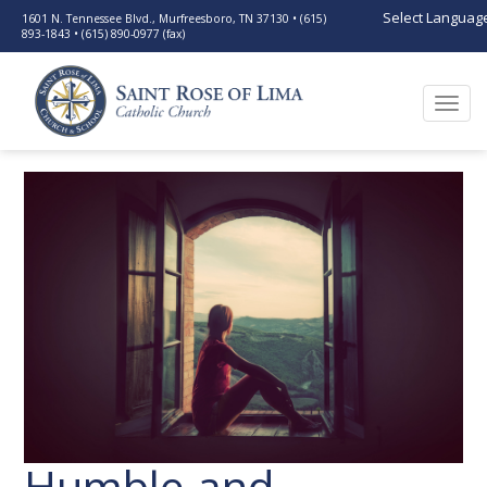
Select Languag
1601 N. Tennessee Blvd., Murfreesboro, TN 37130 • (615)
893-1843 • (615) 890-0977 (fax)
Togg
navi
Humble and