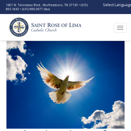
Select Languag
1601 N. Tennessee Blvd., Murfreesboro, TN 37130 • (615)
893-1843 • (615) 890-0977 (fax)
Togg
navi