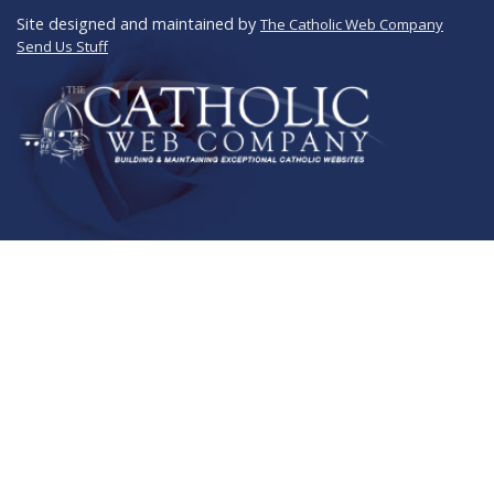
Site designed and maintained by
The Catholic Web Company
Send Us Stuff