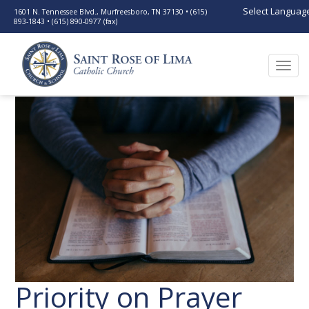
Select Languag
1601 N. Tennessee Blvd., Murfreesboro, TN 37130 • (615)
893-1843 • (615) 890-0977 (fax)
Togg
navi
Priority on Prayer