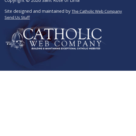
Copyright © 2026 Saint Rose of Lima
Site designed and maintained by
The Catholic Web Company
Send Us Stuff