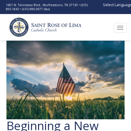
Select Languag
1601 N. Tennessee Blvd., Murfreesboro, TN 37130 • (615)
893-1843 • (615) 890-0977 (fax)
Togg
navi
Beginning a New