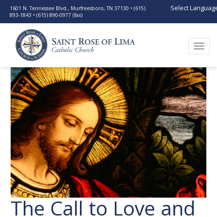
Select Languag
1601 N. Tennessee Blvd., Murfreesboro, TN 37130 • (615)
893-1843 • (615) 890-0977 (fax)
Togg
navi
The Call to Love and