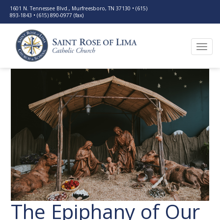
1601 N. Tennessee Blvd., Murfreesboro, TN 37130 • (615)
893-1843 • (615) 890-0977 (fax)
Togg
navi
The Epiphany of Our