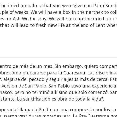
d the dried up palms that you were given on Palm Sund
ple of weeks. We will have a box in the narthex to col
s for Ash Wednesday. We will burn up the dried up pr
that will lead to fresh new life at the end of Lent wh
dentro de más de un mes. Sin embargo, quiero compart
sobre cómo prepararse para la Cuaresma. Las disciplina
, alejarse del pecado y seguir a Jesús más de cerca. Es
onversión de San Pablo. San Pablo tuvo una experiencia
asco, pero no terminó allí sino que solo comenzó. Sa
stante. La santificación es obra de toda la vida".
emporada" llamada Pre-Cuaresma compuesta por los tr
e usaron vestiduras moradas, etc. La Pre-Cuaresma nos