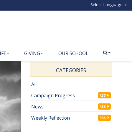
Select Language
▼
IFE
GIVING
OUR SCHOOL
CATEGORIES
All
Campaign Progress
RSS
News
RSS
Weekly Reflection
RSS