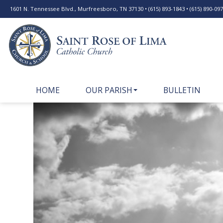
1601 N. Tennessee Blvd., Murfreesboro, TN 37130 • (615) 893-1843 • (615) 890-0977
HOME
OUR PARISH
BULLETIN