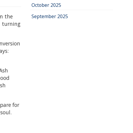
October 2025
om the
September 2025
, turning
onversion
ays:
 Ash
good
Ash
pare for
soul.