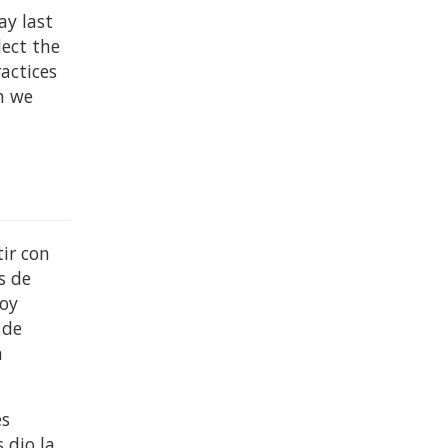
ay last
lect the
actices
en we
ir con
s de
toy
 de
n
es
 dio la