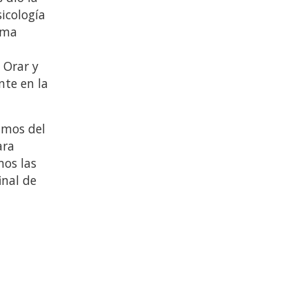
icología
sma
 Orar y
nte en la
amos del
ara
mos las
inal de