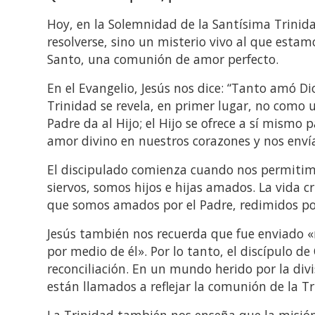
Hoy, en la Solemnidad de la Santísima Trinid
resolverse, sino un misterio vivo al que estamo
Santo, una comunión de amor perfecto.
En el Evangelio, Jesús nos dice: “Tanto amó Dio
Trinidad se revela, en primer lugar, no como
Padre da al Hijo; el Hijo se ofrece a sí mismo
amor divino en nuestros corazones y nos enví
El discipulado comienza cuando nos permitimo
siervos, somos hijos e hijas amados. La vida c
que somos amados por el Padre, redimidos por
Jesús también nos recuerda que fue enviado 
por medio de él». Por lo tanto, el discípulo de
reconciliación. En un mundo herido por la divisi
están llamados a reflejar la comunión de la T
La Trinidad también nos enseña que la misión 