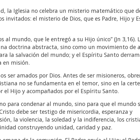
ad, la Iglesia no celebra un misterio matemático que 
s invitados: el misterio de Dios, que es Padre, Hijo y E
s al mundo, que le entregó a su Hijo único” (Jn 3,16). 
 una doctrina abstracta, sino como un movimiento de 
 para la salvación del mundo; y el Espíritu Santo derram
a en misión.
s ser amados por Dios. Antes de ser misioneros, obre
ristiana no se fundamenta en el temor, sino en la cert
 el Hijo y acompañados por el Espíritu Santo.
«no para condenar al mundo, sino para que el mundo s
 Cristo debe ser testigo de misericordia, esperanza y
ón, la violencia, la soledad y la indiferencia, los crist
rinidad construyendo unidad, caridad y paz.
emana de la comunión. El Padre envía al Hijo; el Padr