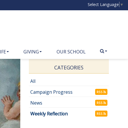
Select Language
▼
IFE
GIVING
OUR SCHOOL
CATEGORIES
All
Campaign Progress
RSS
News
RSS
Weekly Reflection
RSS