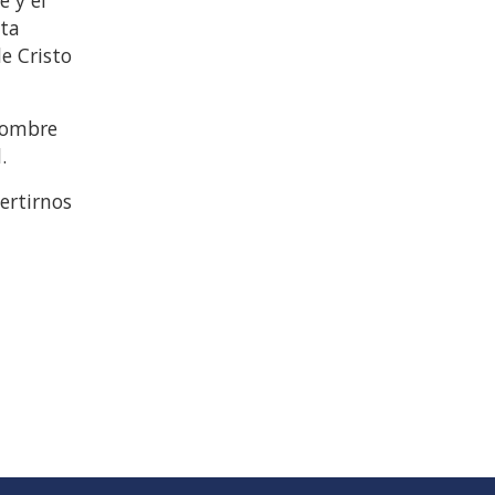
sta
e Cristo
 nombre
.
ertirnos