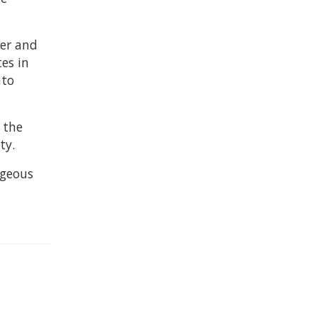
her and
es in
nto
 the
ty.
ageous