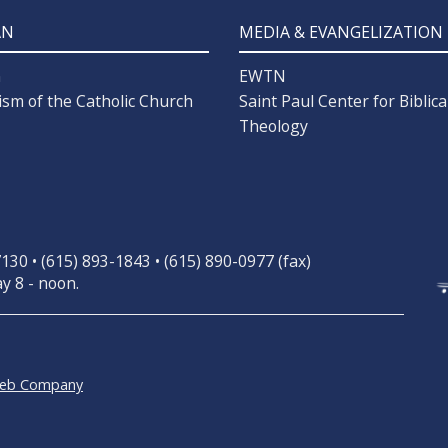
AN
MEDIA & EVANGELIZATION
n
EWTN
ism of the Catholic Church
Saint Paul Center for Biblica
Theology
30 • (615) 893-1843 • (615) 890-0977 (fax)
y 8 - noon.
Web Company