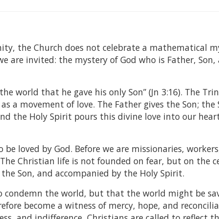
nity, the Church does not celebrate a mathematical m
we are invited: the mystery of God who is Father, Son,
 the world that he gave his only Son” (Jn 3:16). The Trin
t as a movement of love. The Father gives the Son; the
and the Holy Spirit pours this divine love into our hear
o be loved by God. Before we are missionaries, workers
he Christian life is not founded on fear, but on the c
 the Son, and accompanied by the Holy Spirit.
to condemn the world, but that the world might be sa
refore become a witness of mercy, hope, and reconcilia
ss, and indifference, Christians are called to reflect t