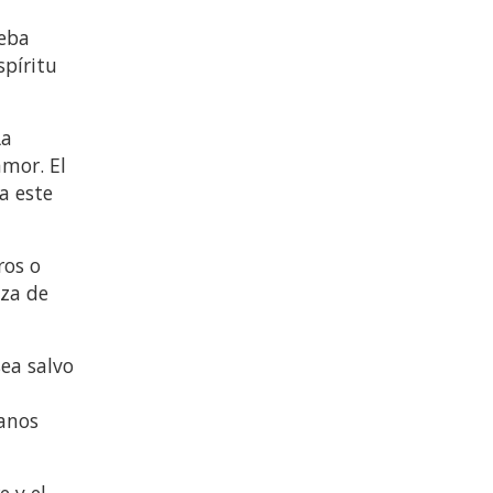
deba
spíritu
La
amor. El
a este
ros o
eza de
ea salvo
ianos
e y el