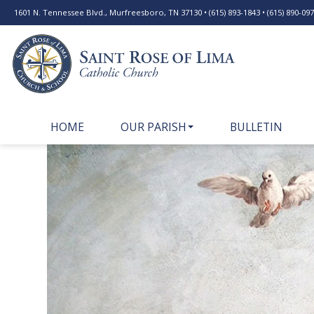
1601 N. Tennessee Blvd., Murfreesboro, TN 37130 • (615) 893-1843 • (615) 890-0977
HOME
OUR PARISH
BULLETIN