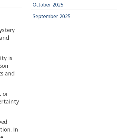
October 2025
September 2025
ystery
 and
ity is
 Son
ts and
, or
ertainty
ved
tion. In
he