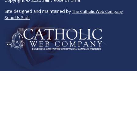
Copyright © 2026 Saint Rose of Lima
Site designed and maintained by
The Catholic Web Company
Send Us Stuff