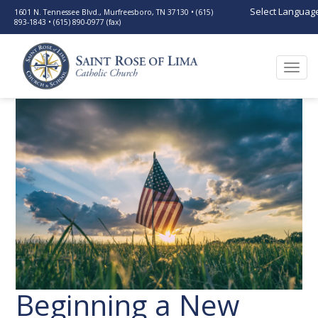
Select Languag
1601 N. Tennessee Blvd., Murfreesboro, TN 37130 • (615)
893-1843 • (615) 890-0977 (fax)
Togg
navi
Beginning a New