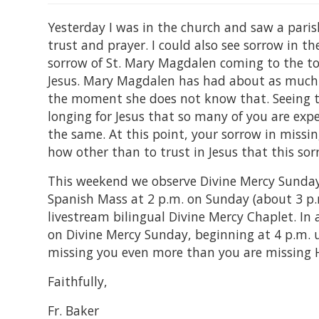
Yesterday I was in the church and saw a paris
trust and prayer. I could also see sorrow in th
sorrow of St. Mary Magdalen coming to the to
Jesus. Mary Magdalen has had about as much a
the moment she does not know that. Seeing t
longing for Jesus that so many of you are expe
the same. At this point, your sorrow in missin
how other than to trust in Jesus that this sor
This weekend we observe Divine Mercy Sunday. T
Spanish Mass at 2 p.m. on Sunday (about 3 p.m
livestream bilingual Divine Mercy Chaplet. In 
on Divine Mercy Sunday, beginning at 4 p.m. u
missing you even more than you are missing 
Faithfully,
Fr. Baker