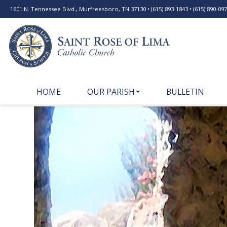
1601 N. Tennessee Blvd., Murfreesboro, TN 37130 • (615) 893-1843 • (615) 890-0977
HOME
OUR PARISH
BULLETIN