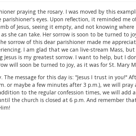
hioner praying the rosary. I was moved by this exampl
e parishioner's eyes. Upon reflection, it reminded me o
mb of Jesus, seeing it empty, and not knowing where 
s she can take. Her sorrow is soon to be turned to jo
he sorrow of this dear parishioner made me appreciat
riencing. I am glad that we can live-stream Mass, but 
g Jesus is my greatest sorrow. I want to help, but I d
row will soon be turned to joy, as it was for St. Mary 
he message for this day is: "Jesus I trust in you!" Af
. or maybe a few minutes after 3 p.m.), we will pray 
addition to the regular confession times, we will add 
ntil the church is closed at 6 p.m. And remember that
Him!