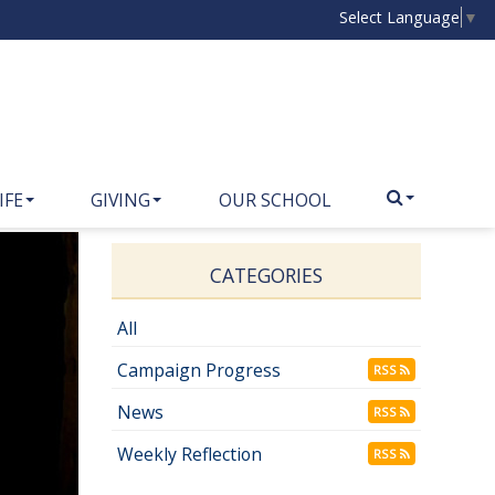
Select Language
▼
IFE
GIVING
OUR SCHOOL
CATEGORIES
All
Campaign Progress
RSS
News
RSS
Weekly Reflection
RSS