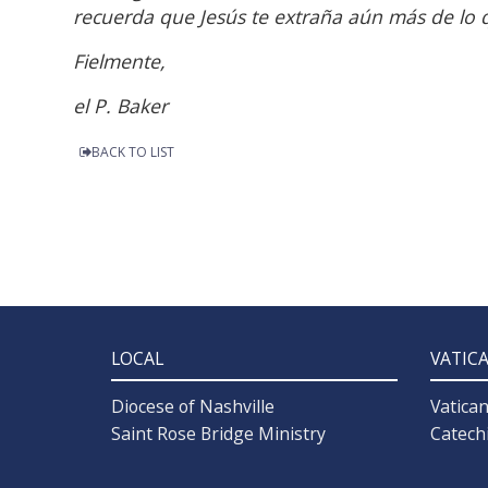
recuerda que Jesús te extraña aún más de lo q
Fielmente,
el P. Baker
BACK TO LIST
LOCAL
VATIC
Diocese of Nashville
Vatica
Saint Rose Bridge Ministry
Catech