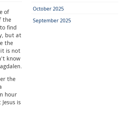
October 2025
e of
f the
September 2025
to find
y, but at
e the
it is not
on't know
Magdalen.
ter the
a
an hour
 Jesus is