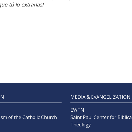
ue tú lo extrañas!
AN
MEDIA & EVANGELIZATION
n
EWTN
ism of the Catholic Church
Saint Paul Center for Biblica
Theology