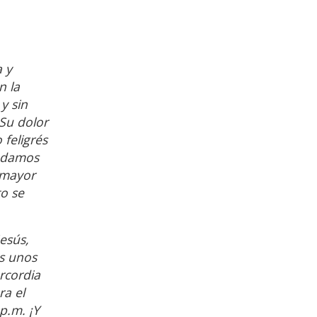
a y
n la
y sin
Su dolor
 feligrés
podamos
i mayor
to se
esús,
ás unos
rcordia
ra el
p.m. ¡Y